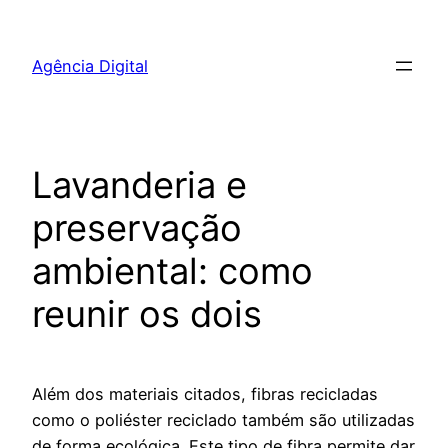
Pular
para
Agência Digital
o
conteúdo
Lavanderia e
preservação
ambiental: como
reunir os dois
Além dos materiais citados, fibras recicladas
como o poliéster reciclado também são utilizadas
de forma ecológica. Este tipo de fibra permite dar