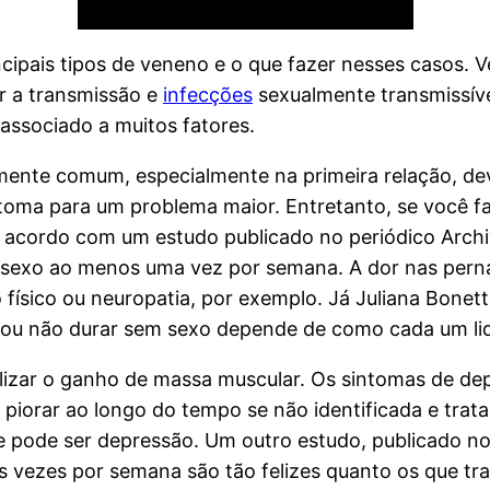
ipais tipos de veneno e o que fazer nesses casos. Vej
ar a transmissão e
infecções
sexualmente transmissívei
associado a muitos fatores.
amente comum, especialmente na primeira relação, d
toma para um problema maior. Entretanto, se você fa
 acordo com um estudo publicado no periódico Archiv
er sexo ao menos uma vez por semana. A dor nas pern
físico ou neuropatia, por exemplo. Já Juliana Bonett
 ou não durar sem sexo depende de como cada um li
lizar o ganho de massa muscular. Os sintomas de dep
iorar ao longo do tempo se não identificada e trata
se pode ser depressão. Um outro estudo, publicado no
s vezes por semana são tão felizes quanto os que t