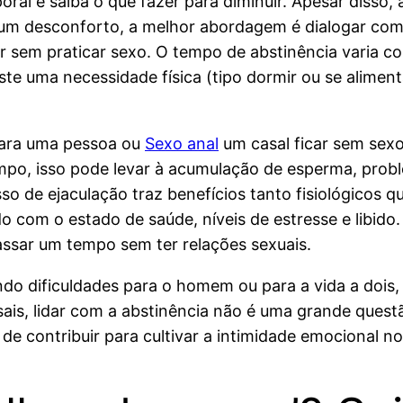
oral e saiba o que fazer para diminuir. Apesar disso,
gum desconforto, a melhor abordagem é dialogar co
em praticar sexo. O tempo de abstinência varia co
iste uma necessidade física (tipo dormir ou se alime
para uma pessoa ou
Sexo anal
um casal ficar sem sexo
po, isso pode levar à acumulação de esperma, probl
sso de ejaculação traz benefícios tanto fisiológicos 
com o estado de saúde, níveis de estresse e libido. 
sar um tempo sem ter relações sexuais.
ndo dificuldades para o homem ou para a vida a dois,
ais, lidar com a abstinência não é uma grande quest
e contribuir para cultivar a intimidade emocional n