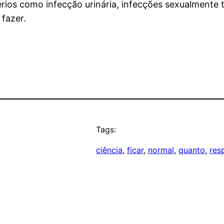
ios como infecção urinária, infecções sexualmente t
fazer.
Tags:
ciência
, 
ficar
, 
normal
, 
quanto
, 
res