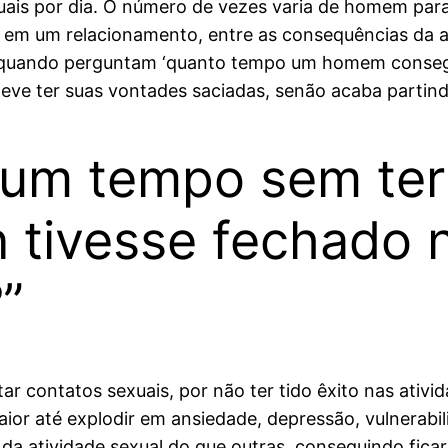
xuais por dia. O número de vezes varia de homem pa
 em um relacionamento, entre as consequências da a
, quando perguntam ‘quanto tempo um homem consegue
eve ter suas vontades saciadas, senão acaba partindo
um tempo sem ter 
 tivesse fechado 
”
 contatos sexuais, por não ter tido êxito nas ativid
ior até explodir em ansiedade, depressão, vulnerabil
da atividade sexual do que outras, conseguindo ficar