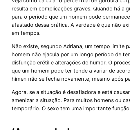
Veja como calcular o percentual de gordura corp
resulta em complicações graves. Quando há al
para o período que um homem pode permanecer s
afastado dessa prática. A verdade é que não ex
em tempos.
Não existe, segundo Adriana, um tempo limite 
homem não ejacula por um longo período de tem
disfunção erétil e alterações de humor. O proce
que um homem pode ter tende a variar de acordo 
hímen não se fecha novamente, mesmo após pas
Agora, se a situação é desafiadora e está causa
amenizar a situação. Para muitos homens ou cas
temporário. O sexo tem uma importante função d