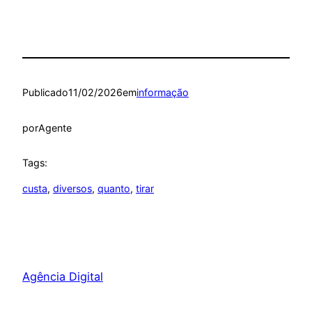
Publicado
11/02/2026
em
informação
por
Agente
Tags:
custa
, 
diversos
, 
quanto
, 
tirar
Agência Digital