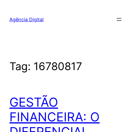
Pular
para
Agência Digital
o
conteúdo
Tag:
16780817
GESTÃO
FINANCEIRA: O
DIFERENCIAL