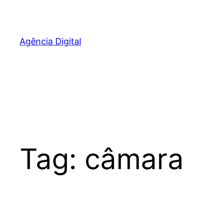
Pular
para
o
Agência Digital
conteúdo
Tag:
câmara