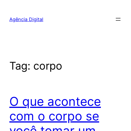
Pular
para
Agência Digital
o
conteúdo
Tag:
corpo
O que acontece
com o corpo se
você tomar um