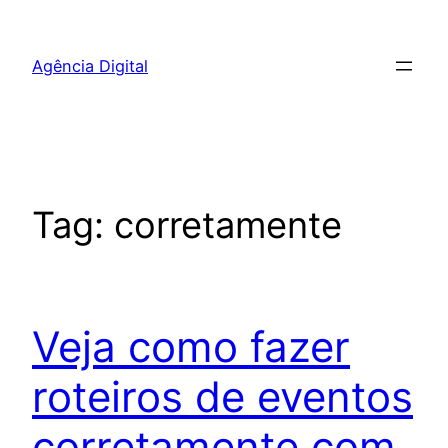
Pular
para
Agência Digital
o
conteúdo
Tag:
corretamente
Veja como fazer
roteiros de eventos
corretamente com