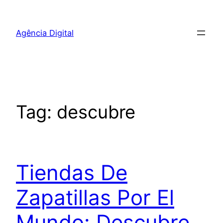
Pular
para
Agência Digital
o
conteúdo
Tag:
descubre
Tiendas De
Zapatillas Por El
Mundo: Descubre