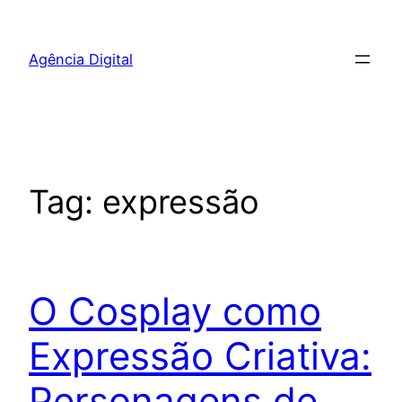
Pular
para
Agência Digital
o
conteúdo
Tag:
expressão
O Cosplay como
Expressão Criativa:
Personagens de