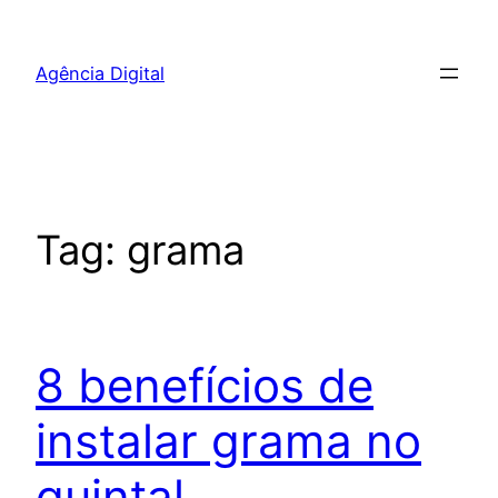
Pular
para
Agência Digital
o
conteúdo
Tag:
grama
8 benefícios de
instalar grama no
quintal