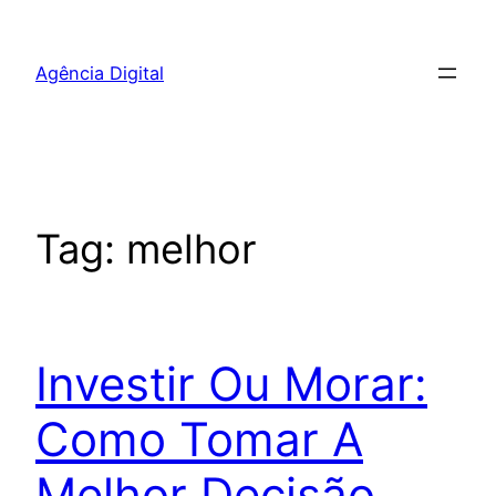
Pular
para
Agência Digital
o
conteúdo
Tag:
melhor
Investir Ou Morar:
Como Tomar A
Melhor Decisão