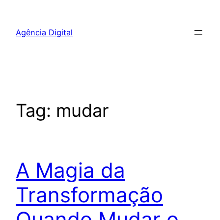
Pular
para
Agência Digital
o
conteúdo
Tag:
mudar
A Magia da
Transformação
Quando Mudar o