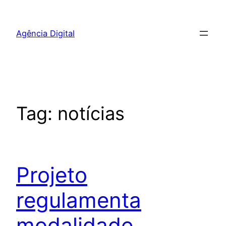
Pular
para
Agência Digital
o
conteúdo
Tag:
notícias
Projeto
regulamenta
modalidade