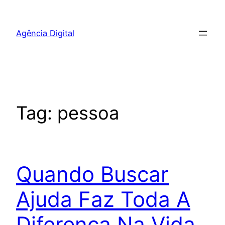
Pular
para
Agência Digital
o
conteúdo
Tag:
pessoa
Quando Buscar
Ajuda Faz Toda A
Diferença Na Vida