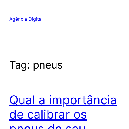
Pular
para
Agência Digital
o
conteúdo
Tag:
pneus
Qual a importância
de calibrar os
pneus de seu