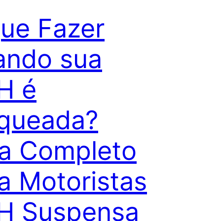
ue Fazer
ando sua
H é
queada?
a Completo
a Motoristas
H Suspensa