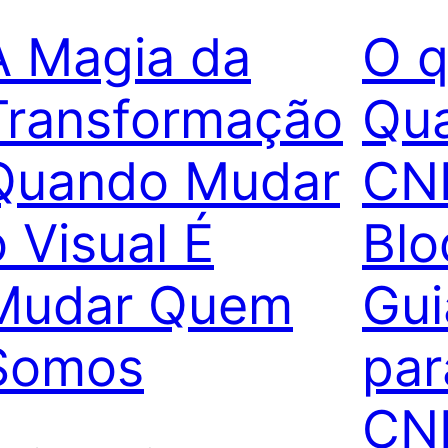
A Magia da
O q
Transformação
Qu
Quando Mudar
CN
o Visual É
Blo
Mudar Quem
Gui
Somos
par
CN