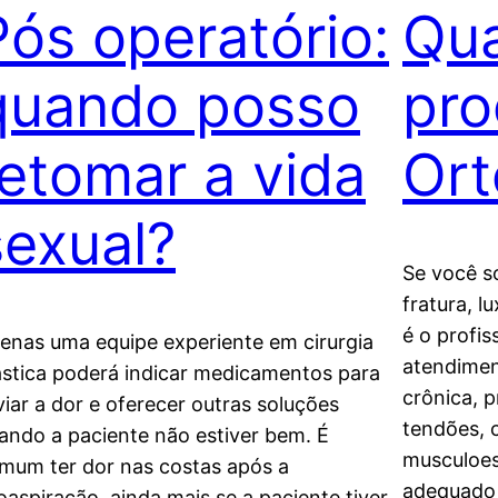
Pós operatório:
Qu
quando posso
pro
retomar a vida
Ort
sexual?
Se você s
fratura, l
é o profis
enas uma equipe experiente em cirurgia
atendimen
ástica poderá indicar medicamentos para
crônica, 
iviar a dor e oferecer outras soluções
tendões, 
ando a paciente não estiver bem. É
musculoes
mum ter dor nas costas após a
adequado 
poaspiração, ainda mais se a paciente tiver