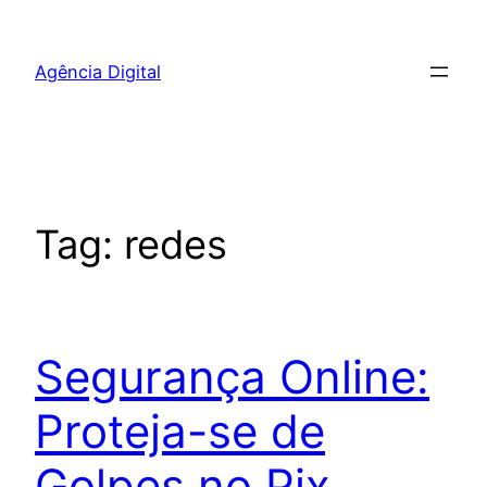
Pular
para
Agência Digital
o
conteúdo
Tag:
redes
Segurança Online:
Proteja-se de
Golpes no Pix,