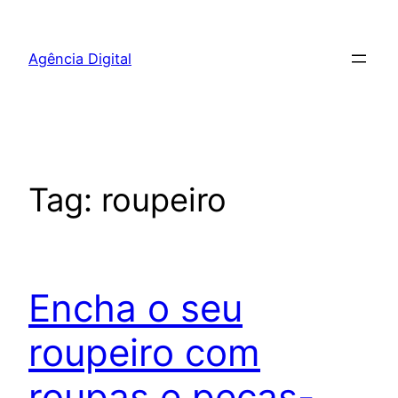
Pular
para
Agência Digital
o
conteúdo
Tag:
roupeiro
Encha o seu
roupeiro com
roupas e peças-