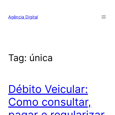
Pular
para
Agência Digital
o
conteúdo
Tag:
única
Débito Veicular:
Como consultar,
pagar e regularizar