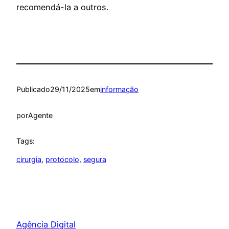
recomendá-la a outros.
Publicado
29/11/2025
em
informação
por
Agente
Tags:
cirurgia
, 
protocolo
, 
segura
Agência Digital