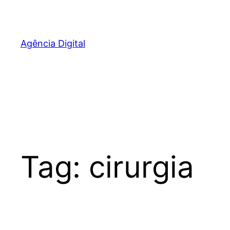
Pular
para
o
Agência Digital
conteúdo
Tag:
cirurgia