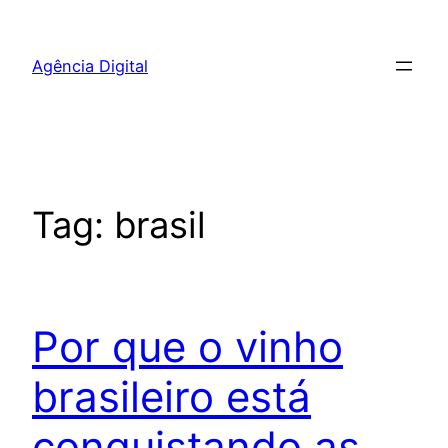
Pular
para
Agência Digital
o
conteúdo
Tag:
brasil
Por que o vinho
brasileiro está
conquistando as