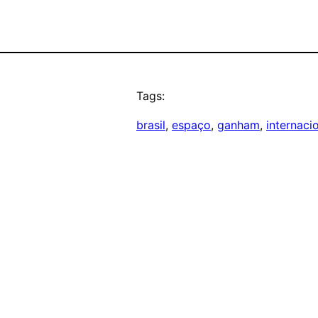
Tags:
brasil
, 
espaço
, 
ganham
, 
internaci